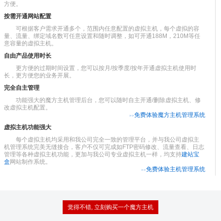
方便。
按需开通网站配置
可根据客户需求开通多个，范围内任意配置的虚拟主机，每个虚拟的容
量、流量、绑定域名数可任意设置和随时调整，如可开通188M，210M等任
意容量的虚拟主机。
自由产品使用时长
更方便的过期时间设置，您可以按月/按季度/按年开通虚拟主机使用时
长，更方便您的业务开展。
完全自主管理
功能强大的魔方主机管理后台，您可以随时自主开通/删除虚拟主机、修
改虚拟主机配置。
免费体验魔方主机管理系统
>>
虚拟主机功能强大
每个虚拟主机均采用和我公司完全一致的管理平台，并与我公司虚拟主
机管理系统完美无缝接合，客户不仅可完成如FTP密码修改、流量查看、日志
管理等各种虚拟主机功能，更加与我公司专业虚拟主机一样，均支持
建站宝
盒
网站制作系统。
免费体验主机管理系统
>>