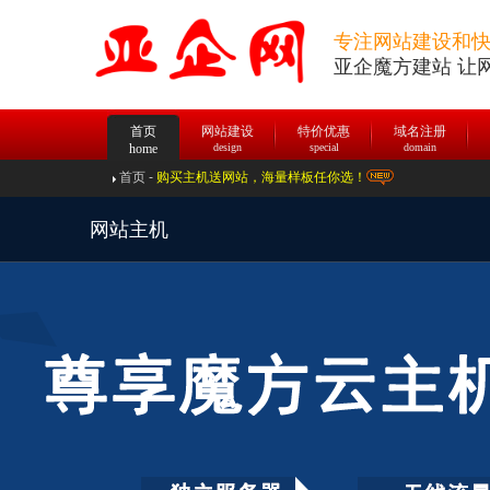
专注网站建设和
亚企魔方建站 让
首页
网站建设
特价优惠
域名注册
home
design
special
domain
首页
-
购买主机送网站，海量样板任你选！
网站主机