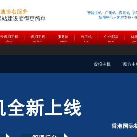
快速排名服务
智能主站
-
广州站
-
深圳站
-
东
新闻中心
-
客户支持
-
网站建设变得更简单
云虚拟主机
虚拟主机
服务器
云主机
企业邮局
优
vhost
mohost
server
vps
email
pro
虚拟主机
魔方主