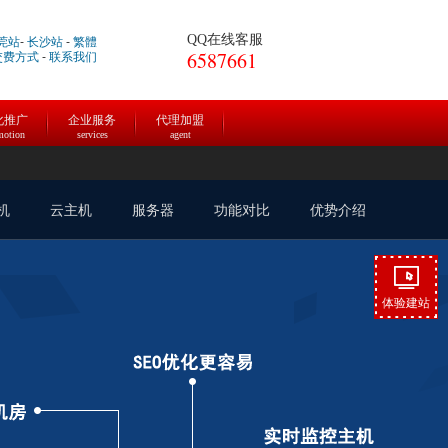
QQ在线客服
莞站
-
长沙站
-
繁體
6587661
交费方式
-
联系我们
化推广
企业服务
代理加盟
motion
services
agent
机
云主机
服务器
功能对比
优势介绍
体验建站